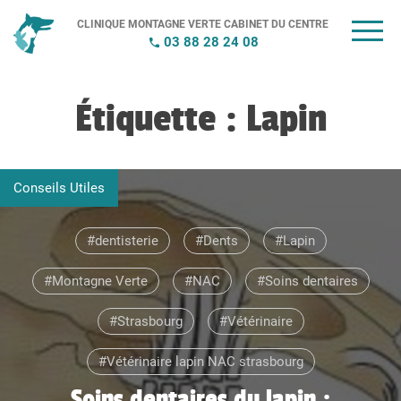
Passer
CLINIQUE MONTAGNE VERTE CABINET DU CENTRE
au
03 88 28 24 08
contenu
Étiquette :
Lapin
Conseils Utiles
dentisterie
Dents
Lapin
Montagne Verte
NAC
Soins dentaires
Strasbourg
Vétérinaire
Vétérinaire lapin NAC strasbourg
Soins dentaires du lapin :